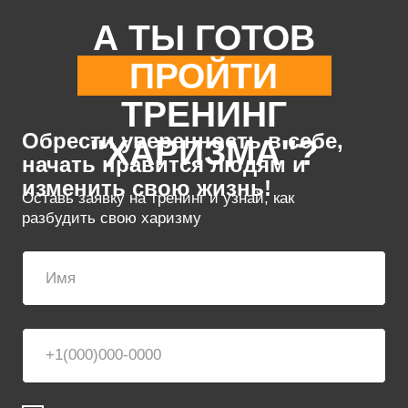
центр G&G
ООО "МЦПиР" ИНН 7718985163 ОРГН
114774669035
Записаться
харизма