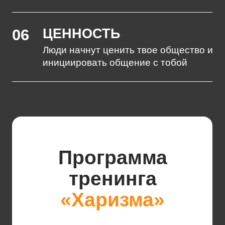
уверенности
— Изучение практик развития уверенности
— Освоение методов повышения
самооценки
ДЕНЬ
3
- Изучение психологии позитивного
образа жизни
- Изучения методов проработки и
снижения негатива
- Отработка доброжелательного стиля
общения
- Тренировка эмоционального стиля
общения
- Изучение 5-и видов харизмы
- Тренинговая игра «Ноев ковчег» для
закрепления харизматичного стиля
общения