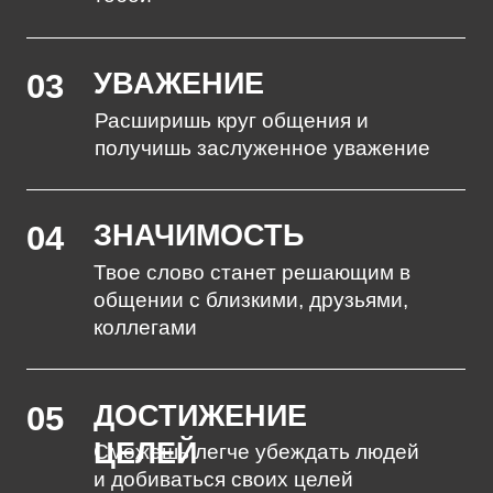
1
- Изучение формирования и развития
харизмы
- Разбор методов применения прокачанной
харизмы
- Диагностическое групповое упражнение
"Антихаризматик"
- Определяем пути развития харизмы
ДЕНЬ
2
— Развитие способности
сосредоточенность
— Отработка сфокусированного
на собеседнике стиля общения
— Изучение методов развитие внутренней
силы
— Изучение техник избавления
от дискомфорта в общении
— Диагностика текущего уровня