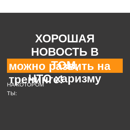
Будешь автоматически вызывать
симпатию у всех кто тебя окружает
Научишься общаться с сложными
и неприятными людьми
Выработаешь свою персональную
модель харизмы