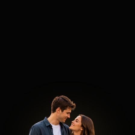
скатываешься в нуждаемость, холод или
агрессию.
Начинаем отслеживать свои состояния в
реальном времени, чтобы перестать
убивать интерес женщин своими же
руками.
Занятие 2.
Саморегуляция:
Железобетонное
внутреннее состояние
Отключаем «автопилот»: как перестать
суетиться и тревожиться при отказах,
молчании в мессенджерах или женских
проверках.
Техники быстрого снятия мандража перед
подходом, на свидании или при переходе
к сексу.
Управление гневом и ревностью: как не
срываться в пассивную агрессию и
претензии.
Экологичная переработка отказов: как
сохранять высокую самооценку и не
застревать в боли, если она внезапно
отдалилась.