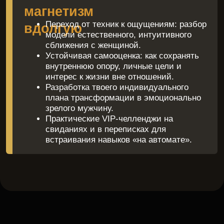
теория
отработка
Обратная
связь
Домашние
Задания