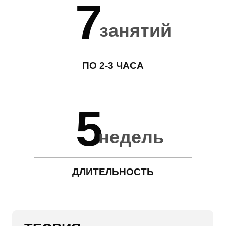
Чтобы
получить
беспроцентную
рассрочку
от Т-Банка
оставьте заявку, и мы с
вами свяжемся
Хочу
внести
предоплату
Зафиксируй цену и бонусы даже если