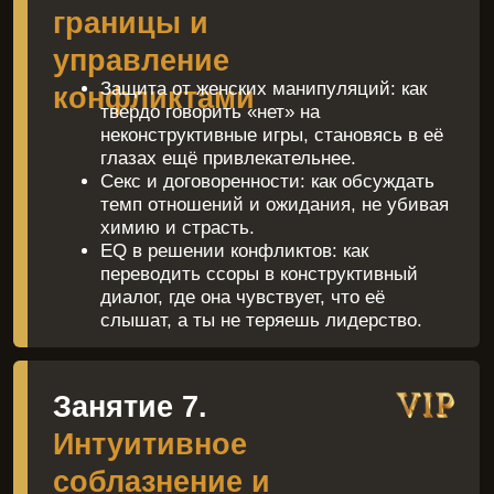
как
проходит
тренинг
формат