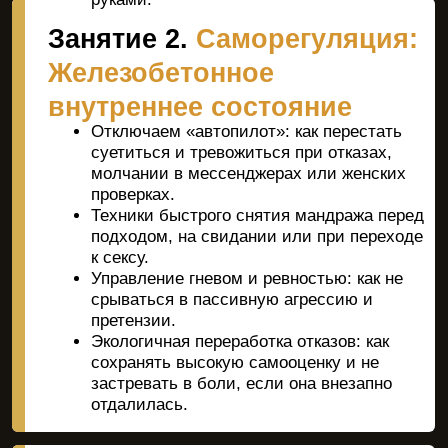
Интуитивная кинестетика: как
прикасаться так, чтобы это возбуждало,
а не напрягало.
Легкость при сопротивлении: как
правильно пересобрать стратегию, если
она не отвечает взаимностью сразу (без
нытья и давления).
Игра на дистанции: как подогревать
интерес между встречами, сохраняя
интригу.
Занятие 6.
Личные
границы и
управление
Защита от женских манипуляций: как
конфликтами
твердо говорить «нет» на
неконструктивные игры, становясь в её
глазах ещё привлекательнее.
Секс и договоренности: как обсуждать
темп отношений и ожидания, не убивая
химию и страсть.
EQ в решении конфликтов: как
переводить ссоры в конструктивный