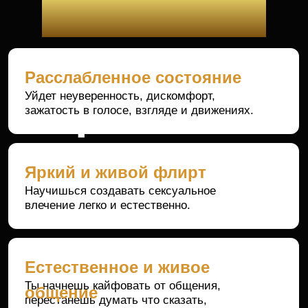
Начнешь безошибочно отличать дискомфорт,
отсутствие интереса, искреннее влечение и
готовность к сближению.
Реакция на отказы
Перестанешь проваливаться в обиду и
самокритику. Отказы перестанут быть
трагедией и бить по самооценке.
Она сама захочет вкладываться
Девушки начнут сами проявлять инициативу,
флиртовать и ждать встречи с тобой.
Она расслабляется и успокаивается
Рядом с тобой женщина перестает
нервничать, становиться естественой и
сексуальной.