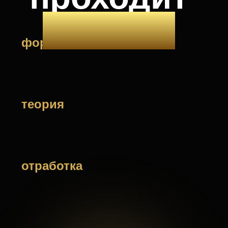
ПО 2-3 ЧАСА
5
недель
ДЛИТЕЛЬНОСТЬ
ТРЕНИНГА
ТЕОРИЯ:
Онлайн-вебинары с подробным разбором
психологии эмоций и механик
соблазнения. Записи остаются у тебя.
ОТРАБОТКА:
Практические групповые упражнения для