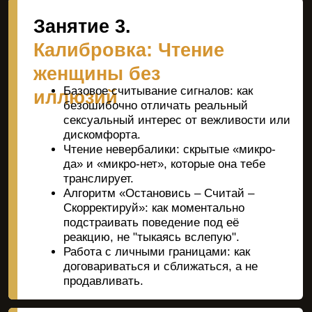
диалог, где она чувствует, что её
слышат, а ты не теряешь лидерство.
Занятие 7.
Интуитивное
соблазнение и
магнетизм
Переход от техник к ощущениям: разбор
вдолгую
модели естественного, интуитивного
сближения с женщиной.
Устойчивая самооценка: как сохранять
внутреннюю опору, личные цели и
интерес к жизни вне отношений.
Разработка твоего индивидуального
плана трансформации в эмоционально
зрелого мужчину.
Практические VIP-челленджи на
свиданиях и в переписках для
встраивания навыков «на автомате».