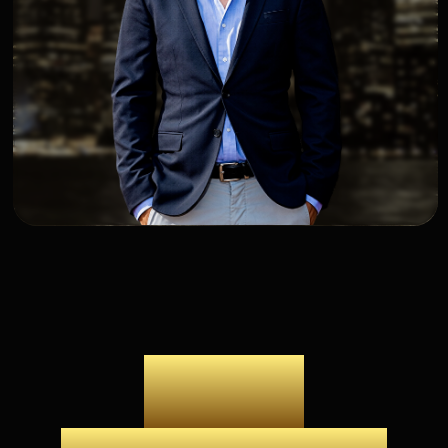
Яркий и живой флирт
Научишься создавать сексуальное
влечение легко и естественно.
Естественное и живое
Ты начнешь кайфовать от общения,
общение
перестанешь думать что сказать,
использовать заученные фразы и шаблоны.
Легкие переписки
Твои диалоги перестанут "тухнуть". Ты
будешь легко интриговать и переводить
общение в реальные встречи
Чтение женских сигналов
Ты перестанешь действовать наугад.