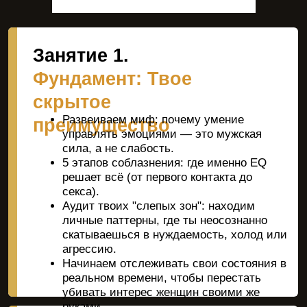
коммуникация: От
разговора к
«Теплая» презентация себя: как
влечению
вызывать у женщины искренний интерес
без хвастовства и дешевых понтов.
Перевод из «логики» в «эмоции»: как
задавать вопросы, которые цепляют её
чувства, а не собирают скучные факты.
Искусство честных намерений: как
словами перевести общение из
дружеского в романтическое, не попадая
во френдзону.
Вербальная эскалация: как естественно,
уверенно и уместно начинать разговоры
на интимные темы.
Занятие 5.
Искусство флирта и
сексуальное
Пошаговая структура флирта: как плавно
напряжение
повышать интимность тем, жестов и
касаний, четко проверяя её комфорт.