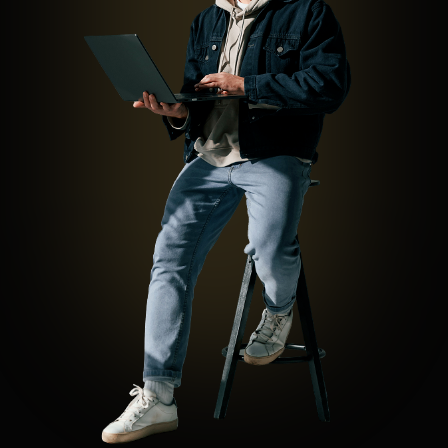
Раздатка: «Инструкция по флирту»
Раздатка: «Идеи свиданий на
сближение»
Полная цена: 30 000
Цена со скидкой: 19 900 ₽
ОФОРМИТЬ ЗАЯВКУ
VIP
Доступ к записи тренинга
на 1 год
7 онлайн-занятий
с тренером
Домашние задания
Закрытый чат участников