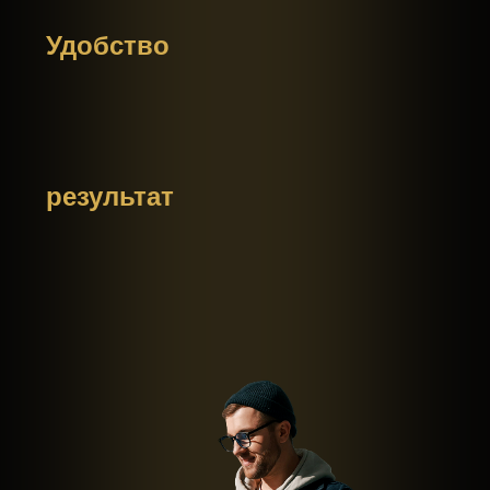
стоимость
обучения
ПРЕМИУМ
Доступ к записи тренинга на 6
месяцев
5 онлайн-занятий с тренером
Домашние задания
Закрытый чат участников
Поддержка тренера в чате
Чек-лист ключевых привычек для
развития EQ