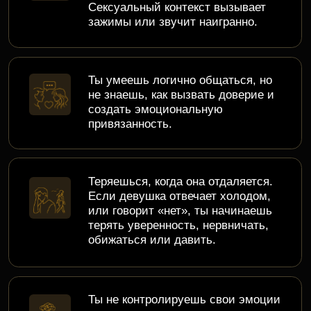
Ты не контролируешь свои эмоции
или не можешь справиться с
возникающими состояниями при
общении с девушкой.
Падает самооценка при игноре и
отказах, возникает страх подхода.
Диалог тухнет. Переписка сходит
на нет, а на свидании ты тупишь и
не знаешь как вызвать интерес и
доверие.
Слово эксперта