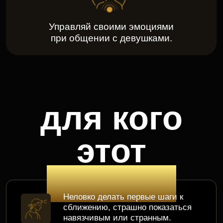
этот
тренинг
Неловко делать первые шаги к
сближению, страшно показаться
навязчивым или странным.
Сексуальный контекст вызывает
зажимы или звучит наигранно.
Ты умеешь логично общаться, но
не знаешь, как вызвать доверие и
создать эмоциональную
привязанность.
Теряешься, когда она отдаляется.
Если девушка отвечает холодом,
или говорит «нет», ты начинаешь
терять уверенность, нервничать,
обижаться или давить.