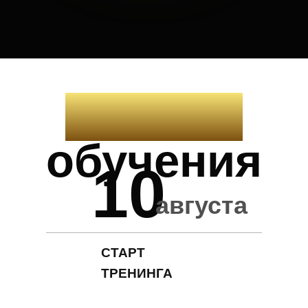
Поддержка тренера в чате
Чек-лист ключевых привычек для
развития EQ
Раздатка: «Инструкция по флирту»
Раздатка: «Идеи свиданий на
сближение»
ТОЛЬКО ДЛЯ ТАРИФА VIP
Занятие 6: Личные границы и
управление конфликтами
Занятие 7: Интуитивное
соблазнение и магнетизм
вдолгую
Индивидуальная консультация с
тренером
Вип чат с тренером
Полная цена: 40 000
Цена со скидкой: 26 900 ₽
ОФОРМИТЬ ЗАЯВКУ