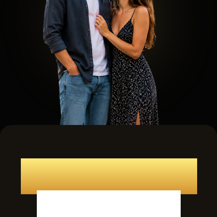
Занятие 3.
Калибровка: Чтение
женщины без
Базовое считывание сигналов: как
иллюзий
безошибочно отличать реальный
сексуальный интерес от вежливости или
дискомфорта.
Чтение невербалики: скрытые «микро-
да» и «микро-нет», которые она тебе
транслирует.
Алгоритм «Остановись – Считай –
Скорректируй»: как моментально
подстраивать поведение под её
реакцию, не "тыкаясь вслепую".
Работа с личными границами: как
договариваться и сближаться, а не
продавливать.
Занятие 4.
Магнетическая