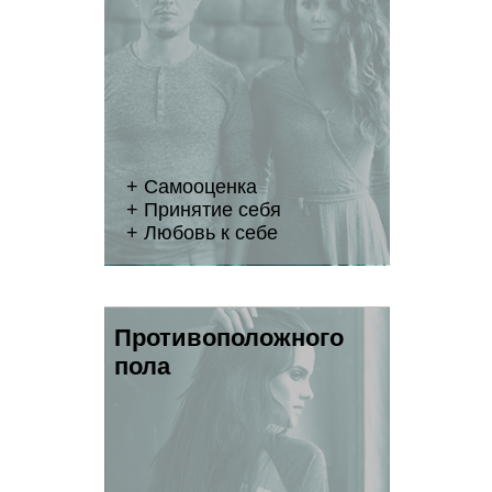
+ Самооценка
+ Принятие себя
+ Любовь к себе
Противоположного
пола