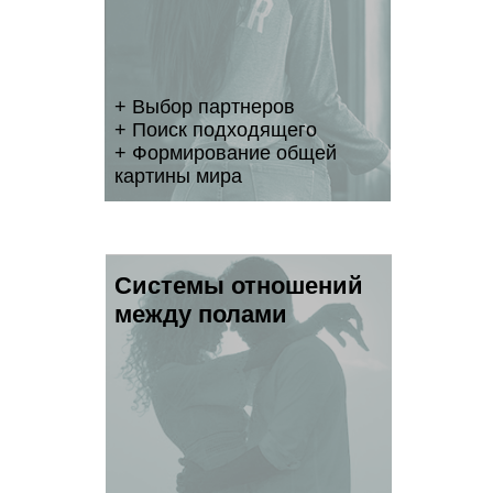
+ Выбор партнеров
+ Поиск подходящего
+ Формирование общей
картины мира
Системы отношений
между полами